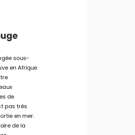
ouge
ongée sous-
uve en Afrique
tre
 eaux
ces de
t pas très
sortie en mer.
aire de la