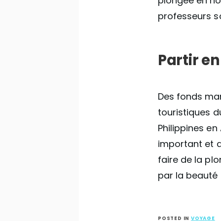
plongée en nov
professeurs so
Partir e
Des fonds mar
touristiques 
Philippines en
important et 
faire de la pl
par la beauté 
POSTED IN
VOYAGE