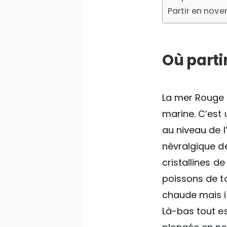
Partir en nove
Où parti
La mer Rouge 
marine. C’est
au niveau de l
névralgique d
cristallines d
poissons de to
chaude mais il
Là-bas tout es