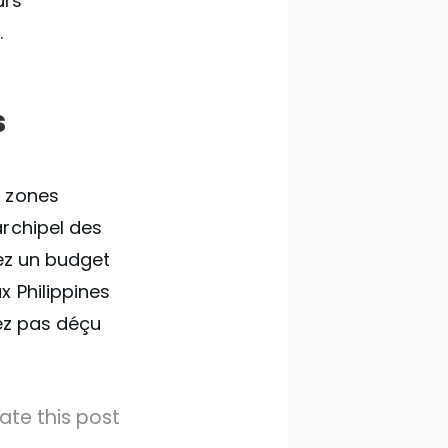
urs
.
s
s zones
rchipel des
vez un budget
x Philippines
rez pas déçu
ate this post