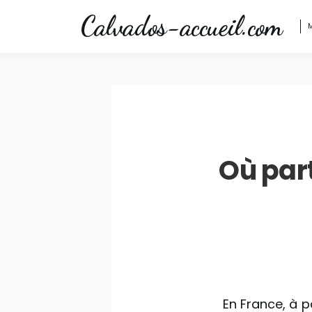
Skip
Calvados-accueil.com
to
content
Où part
En France, à p